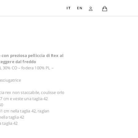
IT
EN
TRENCH 3300
1.057,00
€
Parka in taffettas di cotone con preziosa pelliccia di R
collo alto ed ampio per proteggere dal freddo
Composizione: esterno 70% PL 30% CO – fodera 100% PL –
imbottitura: ovatta 120 gr
Avvertenze: non asciugare in asciugatrice
Lavaggio a secco possibile
Dettagli: cintura inclusa, pelliccia rex non staccabile, couliss
La persona nella foto è alta 177 cm e veste una taglia 42
Taglie disponibili dalla 38 alla 50