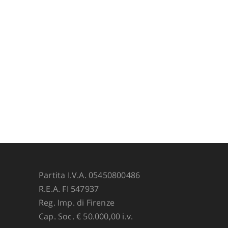
Partita I.V.A. 05450800486
R.E.A. FI 547937
Reg. Imp. di Firenze
Cap. Soc. € 50.000,00 i.v.