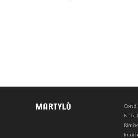
Lost your password?
Condiz
Note l
Rimbo
Inform