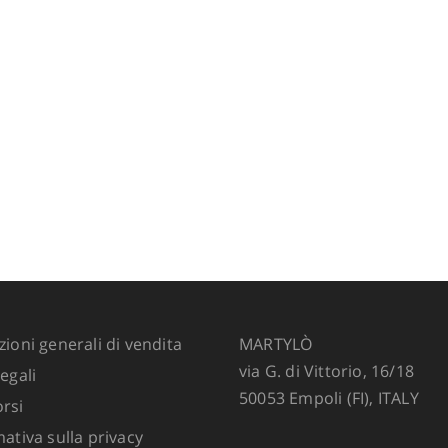
ioni generali di vendita
MARTYLÒ
via G. di Vittorio, 16/18
egali
50053 Empoli (FI), ITALY
rsi
ativa sulla privacy