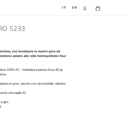
IT
EN
PIUMINO LEGGERO 5233
603,00
€
Piumino bicolore dalla linea chic sportiva, con bordature in nastro g
inserto di elastico al fondo che lo rendono adatto allo stile metropol
seasons.
Composizione: esterno 100% PL – fodera 100% PL – imbottitura piuma d’o
Avvertenze: non asciugare in asciugatrice
Lavaggio a secco possibile
Dettagli: Cappuccio e davanti con bordatura in gros, tasche con zip invisibil
alto 6 cm. all’orlo
La persona nella foto è alta 177 cm e veste una taglia 42
Taglie disponibili dalla 38 alla 50
Lunghezza manica: normale, manica a giro