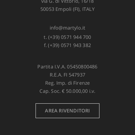
via G. di Vittorio, 16/18
50053 Empoli (FI), ITALY
info@martylo.it
t. (+39) 0571 944 700
f. (+39) 0571 943 382
Partita I.V.A. 05450800486
R.E.A. FI 547937
Reg. Imp. di Firenze
Cap. Soc. € 50.000,00 i.v.
AREA RIVENDITORI