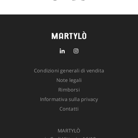
Vestibilità: regolare
Taglia
GUIDA ALLE TAGLIE
SKU:
5220-1600-103
6 in
stock
Condizioni generali di vendita
Note legali
ADD TO CART
Rimborsi
Informativa sulla privacy
Contatti
MARTYLÒ