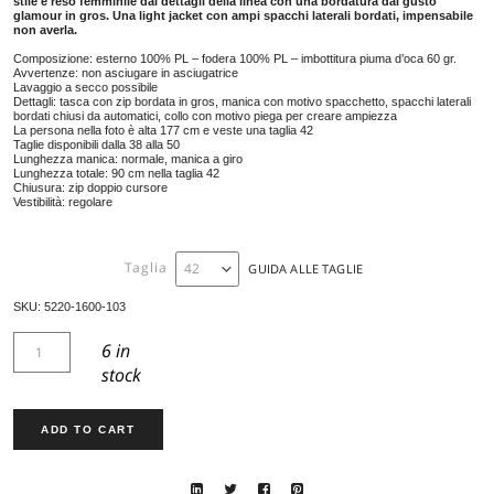
PIUMINO LEGGERO 5220
705,00
€
Piumino leggero imbottito in pura piuma d’oca, bicolore con cucit
stile è reso femminile dai dettagli della linea con una bordatura d
glamour in gros. Una light jacket con ampi spacchi laterali bordat
non averla.
Composizione: esterno 100% PL – fodera 100% PL – imbottitura piuma d
Avvertenze: non asciugare in asciugatrice
Lavaggio a secco possibile
Dettagli: tasca con zip bordata in gros, manica con motivo spacchetto, s
bordati chiusi da automatici, collo con motivo piega per creare ampiezz
La persona nella foto è alta 177 cm e veste una taglia 42
Taglie disponibili dalla 38 alla 50
Lunghezza manica: normale, manica a giro
Lunghezza totale: 90 cm nella taglia 42
Chiusura: zip doppio cursore