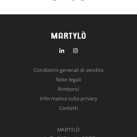
Vestibilità: relaxed
Taglia
GUIDA ALLE TAGLIE
SKU:
5235-2500-203
1 in
stock
Condizioni generali di vendita
Note legali
ADD TO CART
Rimborsi
Informativa sulla privacy
Contatti
MARTYLÒ