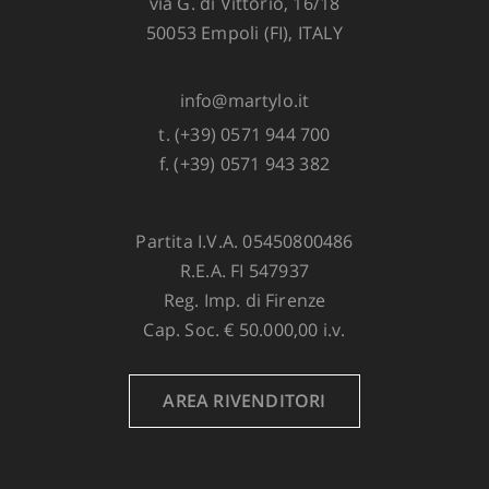
via G. di Vittorio, 16/18
50053 Empoli (FI), ITALY
info@martylo.it
t. (+39) 0571 944 700
f. (+39) 0571 943 382
Partita I.V.A. 05450800486
R.E.A. FI 547937
Reg. Imp. di Firenze
Cap. Soc. € 50.000,00 i.v.
AREA RIVENDITORI