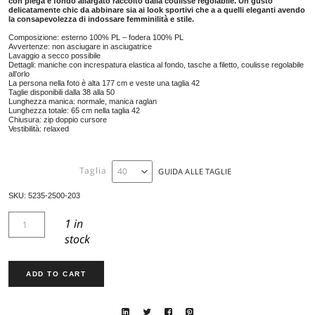
GIACCA 5235
693,00
€
Giacca monocolore con ricamo dal gusto romantico, collo in piedi
con piega e fondo allargato raccolto dalla coulisse regolabile. Un
delicatamente chic da abbinare sia ai look sportivi che a a quelli 
la consapevolezza di indossare femminilità e stile.
Composizione: esterno 100% PL – fodera 100% PL
Avvertenze: non asciugare in asciugatrice
Lavaggio a secco possibile
Dettagli: maniche con increspatura elastica al fondo, tasche a filetto, cou
all’orlo
La persona nella foto è alta 177 cm e veste una taglia 42
Taglie disponibili dalla 38 alla 50
Lunghezza manica: normale, manica raglan
Lunghezza totale: 65 cm nella taglia 42
Chiusura: zip doppio cursore