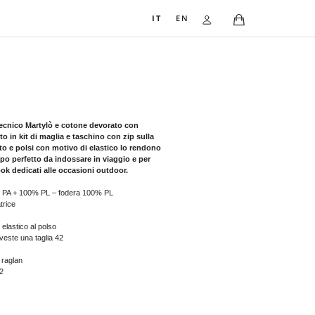
IT
EN
BOMBER 5219
717,00
€
Bomber leggero in iconico nylon tecnico Martylò e cotone devorato
trasparenze, impreziosito da colletto in kit di maglia e taschino con z
manica . Accessori in metallo dorato e polsi con motivo di elastico 
femminile adatto a tutti i look. Il capo perfetto da indossare in viaggi
aggiungere una nota ricercata ai look dedicati alle occasioni outdoor
Composizione: esterno 86% CO 14% PA + 100% PL – fodera 100% PL
Avvertenze: non asciugare in asciugatrice
Lavaggio a secco possibile
Dettagli: tasche a toppa, maniche con elastico al polso
La persona nella foto è alta 177 cm e veste una taglia 42
Taglie disponibili dalla 38 alla 50